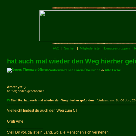
FAQ
|
Suchen
|
Mitgliederliste
|
Benutzergruppen
|
R
hat auch mal wieder den Weg hierher ge
Zauberwald.net Foren-Übersicht
->
Alte Eiche
Amethyst
()
hat folgendes geschrieben:
Titel:
Re: hat auch mal wieder den Weg hierher gefunden
Verfasst am: So 06 Jun, 20
Vielleicht findest du auch den Weg zum CT
Gruß Ame
_________________
Stell Dir vor, da ist ein Land, wo alle Menschen sich verstehen ...