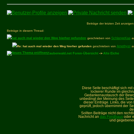
Beiträge der letzten Zeit anzeigen
Beiträge in diesem Thread:
hat auch mal wieder den Weg hierher gefunden
SchlangeKaa
geschrieben von
a
Amethyst
Re: hat auch mal wieder den Weg hierher gefunden
geschrieben von
a
Zauberwald.net Foren-Übersicht
->
Alte Eiche
Diese Seite beschäftigt sich mi
lockerer Runde im gleich
Gedankenaustausch der Bewohne
unbedingt der Meinung des Seiteni
dieser Einträge. Links, die vo
geprüft, jedoch übernimmt der Sei
de
Sollten Beiträge nicht den recht
Nachricht an
das Forsthaus
oder e
und gegebenen